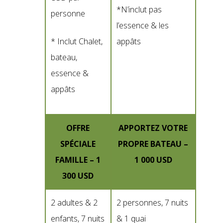
*N’inclut pas
personne
l’essence & les
* Inclut Chalet,
appâts
bateau,
essence &
appâts
OFFRE
APPORTEZ VOTRE
SPÉCIALE
PROPRE BATEAU –
FAMILLE – 1
1 000 USD
300 USD
2 adultes & 2
2 personnes, 7 nuits
enfants, 7 nuits
& 1 quai